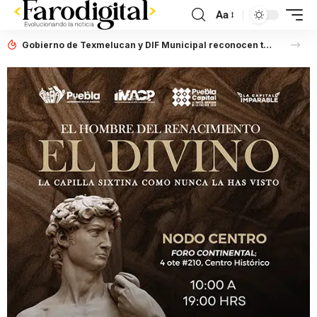
Aa
Gobierno de Texmelucan y DIF Municipal reconocen trayectoria de adultas mayores con el certamen “La Belleza No Tiene Edad”