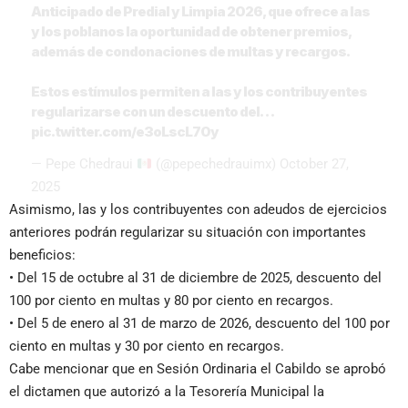
Anticipado de Predial y Limpia 2026, que ofrece a las
y los poblanos la oportunidad de obtener premios,
además de condonaciones de multas y recargos.
Estos estímulos permiten a las y los contribuyentes
regularizarse con un descuento del…
pic.twitter.com/e3oLscL70y
— Pepe Chedraui
(@pepechedrauimx)
October 27,
2025
Asimismo, las y los contribuyentes con adeudos de ejercicios
anteriores podrán regularizar su situación con importantes
beneficios:
• Del 15 de octubre al 31 de diciembre de 2025, descuento del
100 por ciento en multas y 80 por ciento en recargos.
• Del 5 de enero al 31 de marzo de 2026, descuento del 100 por
ciento en multas y 30 por ciento en recargos.
Cabe mencionar que en Sesión Ordinaria el Cabildo se aprobó
el dictamen que autorizó a la Tesorería Municipal la