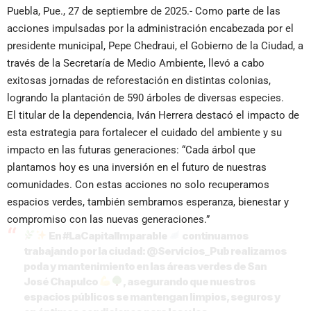
Puebla, Pue., 27 de septiembre de 2025.- Como parte de las
acciones impulsadas por la administración encabezada por el
presidente municipal, Pepe Chedraui, el Gobierno de la Ciudad, a
través de la Secretaría de Medio Ambiente, llevó a cabo
exitosas jornadas de reforestación en distintas colonias,
logrando la plantación de 590 árboles de diversas especies.
El titular de la dependencia, Iván Herrera destacó el impacto de
esta estrategia para fortalecer el cuidado del ambiente y su
impacto en las futuras generaciones: “Cada árbol que
plantamos hoy es una inversión en el futuro de nuestras
comunidades. Con estas acciones no solo recuperamos
espacios verdes, también sembramos esperanza, bienestar y
compromiso con las nuevas generaciones.”
En
#LaCapitalImparable
continuamos
trabajando por la ciudad:
@Servicios_Pub
realizamos
poda y mantenimiento en las áreas verdes de San
José Chapulco
, asegurando que nuestros
espacios públicos se mantengan limpios, seguros y