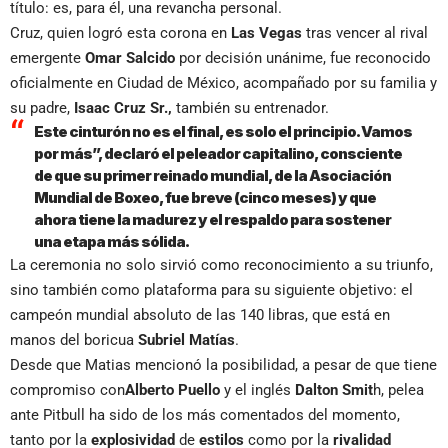
título: es, para él, una revancha personal.
Cruz, quien logró esta corona en
Las Vegas
tras vencer al rival
emergente
Omar Salcido
por decisión unánime, fue reconocido
oficialmente en Ciudad de México, acompañado por su familia y
su padre,
Isaac Cruz Sr.,
también su entrenador.
Este cinturón no es el final, es solo el principio. Vamos
por más”, declaró el peleador capitalino, consciente
de que su primer reinado mundial, de la Asociación
Mundial de Boxeo, fue breve (cinco meses) y que
ahora tiene la madurez y el respaldo para sostener
una etapa más sólida.
La ceremonia no solo sirvió como reconocimiento a su triunfo,
sino también como plataforma para su siguiente objetivo: el
campeón mundial absoluto de las 140 libras, que está en
manos del boricua
Subriel Matías
.
Desde que Matias mencionó la posibilidad, a pesar de que tiene
compromiso con
Alberto Puello
y el inglés
Dalton Smit
h, pelea
ante Pitbull ha sido de los más comentados del momento,
tanto por la
explosividad
de
estilos
como por la
rivalidad