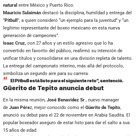
natural
entre México y Puerto Rico.
Mauricio Sulaimán
destacó la disciplina, humildad y entrega del
“
Pitbull
”, a quien consideró “un ejemplo para la juventud” y “un
legítimo representante del boxeo mexicano en esta nueva
generación de campeones”.
Isaac Cruz,
con 27 años y un estilo agresivo que lo ha
convertido en favorito del público, reafirmó su intención de
unificar títulos y consolidarse en una división repleta de talento.
La entrega del campeonato interino, más allá del protocolo,
simboliza un segundo aire para su carrera.
El Pitbull está listo para el siguiente reto”, sentenció.
Güerito de Tepito anuncia debut
En la misma reunión,
José Benavidez Sr
., nuevo manager
de
Juan Pére
z, mejor conocido como el
Güerito de Tepito
,
anunció su debut para el 22 de noviembre en Arabia Saudita. El
popular boxeador aseguro de estar listo para dar el salto a sus
15 años de edad.