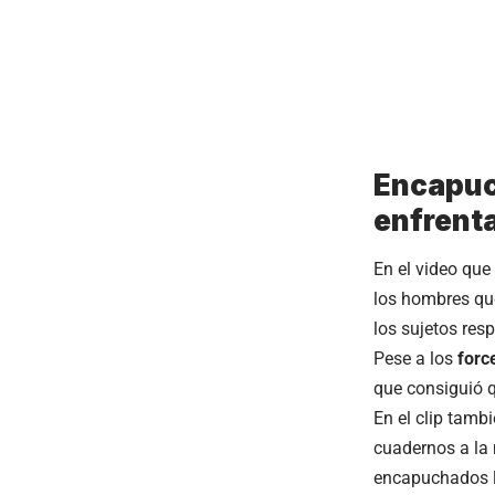
Encapuc
enfrent
En el video que
los hombres que
los sujetos re
Pese a los
forc
que consiguió q
En el clip tamb
cuadernos a la 
encapuchados la