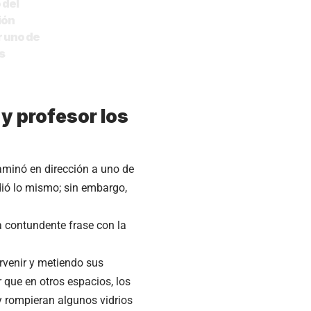
 del
ión
r uno de
s
y profesor los
aminó en dirección a uno de
dió lo mismo; sin embargo,
a contundente frase con la
rvenir y metiendo sus
 que en otros espacios, los
y rompieran algunos vidrios