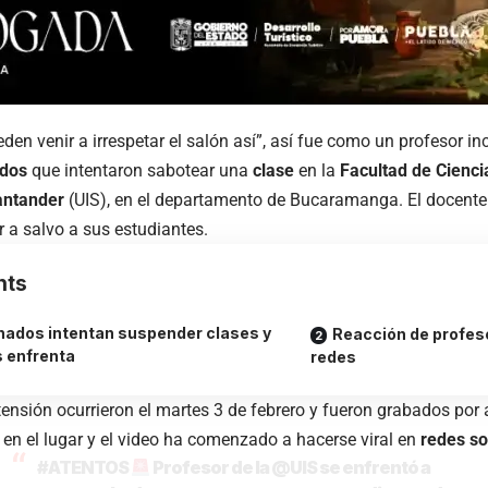
den venir a irrespetar el salón así”, así fue como un profesor in
ados
que intentaron sabotear una
clase
en la
Facultad de Cienci
Santander
(UIS), en el departamento de Bucaramanga. El docente
r a salvo a sus estudiantes.
nts
ados intentan suspender clases y
Reacción de profes
s enfrenta
redes
ensión ocurrieron el martes 3 de febrero y fueron grabados por
en el lugar y el video ha comenzado a hacerse viral en
redes so
#ATENTOS
Profesor de la
@UIS
se enfrentó a