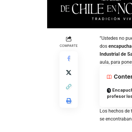
“Ustedes no pue
dos
encapuch
COMPARTE
Industrial de 
aula, para pone
Conte
Encapuch
profesor lo
Los hechos de t
se encontraban 