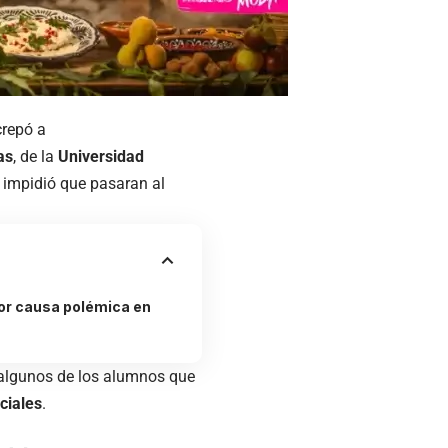
crepó a
as
, de la
Universidad
 impidió que pasaran al
or causa polémica en
 algunos de los alumnos que
ciales
.