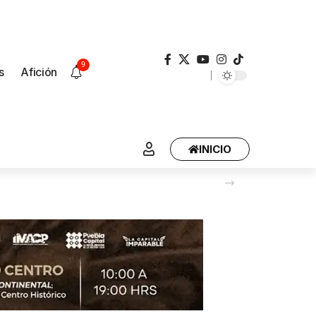
9
s
Afición
INICIO