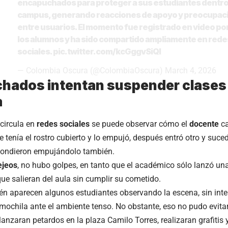
encapuchados para proteger a sus estudiantes dentro
campus, generando reacciones de apoyo y preocupac
entre usuarios. El momento fue registrado en video po
los alumnos y ha sido compartido ampliamente en rede
sociales.
pic.twitter.com/kcGggvSiQl
— Colombia Oscura (@ColombiaOscura)
March 4, 2026
hados intentan suspender clases 
a
 circula en
redes sociales
se puede observar cómo el
docente
c
 tenía el rostro cubierto y lo empujó, después entró otro y suce
spondieron empujándolo también.
ejeos
, no hubo golpes, en tanto que el académico sólo lanzó un
ue salieran del aula sin cumplir su cometido.
ién aparecen algunos estudiantes observando la escena, sin inte
mochila ante el ambiente tenso. No obstante, eso no pudo evitar
nzaran petardos en la plaza Camilo Torres, realizaran grafitis 