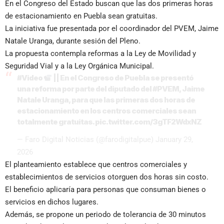
En el Congreso del Estado buscan que las dos primeras horas
de estacionamiento en Puebla sean gratuitas.
La iniciativa fue presentada por el coordinador del PVEM, Jaime
Natale Uranga, durante sesión del Pleno.
La propuesta contempla reformas a la Ley de Movilidad y
Seguridad Vial y a la Ley Orgánica Municipal.
#Video
|| En el Congreso de Puebla se presentó
una reforma por parte del diputado del
#PVEM
, Jaime
Natale Uranga, para que las primeras dos horas de
estacionamiento en los centros comerciales sean
totalmente gratuitas.
pic.twitter.com/3gTF2WdxNZ
— Faro Digital Noticias (@farodigitalpue)
January 29,
2026
El planteamiento establece que centros comerciales y
establecimientos de servicios otorguen dos horas sin costo.
El beneficio aplicaría para personas que consuman bienes o
servicios en dichos lugares.
Además, se propone un periodo de tolerancia de 30 minutos