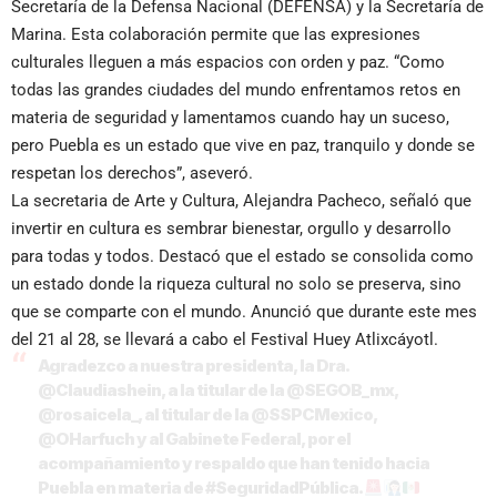
Secretaría de la Defensa Nacional (DEFENSA) y la Secretaría de
Marina. Esta colaboración permite que las expresiones
culturales lleguen a más espacios con orden y paz. “Como
todas las grandes ciudades del mundo enfrentamos retos en
materia de seguridad y lamentamos cuando hay un suceso,
pero Puebla es un estado que vive en paz, tranquilo y donde se
respetan los derechos”, aseveró.
La secretaria de Arte y Cultura, Alejandra Pacheco, señaló que
invertir en cultura es sembrar bienestar, orgullo y desarrollo
para todas y todos. Destacó que el estado se consolida como
un estado donde la riqueza cultural no solo se preserva, sino
que se comparte con el mundo. Anunció que durante este mes
del 21 al 28, se llevará a cabo el Festival Huey Atlixcáyotl.
Agradezco a nuestra presidenta, la Dra.
@Claudiashein
, a la titular de la
@SEGOB_mx
,
@rosaicela_
, al titular de la
@SSPCMexico
,
@OHarfuch
y al Gabinete Federal, por el
acompañamiento y respaldo que han tenido hacia
Puebla en materia de
#SeguridadPública
.