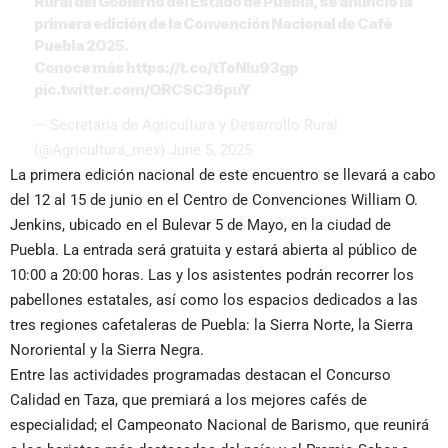
Rural del Gobierno del Estado de Puebla, se anunció la
primera edición de la Convención Nacional de Café
Puebla 2025.
Conoce más
https://t.co/tToNlu93gp
pic.twitter.com/ORCSC36puY
— Secretaría de Agricultura y Desarrollo Rural
(@Agricultura_mex)
June 5, 2025
La primera edición nacional de este encuentro se llevará a cabo
del 12 al 15 de junio en el Centro de Convenciones William O.
Jenkins, ubicado en el Bulevar 5 de Mayo, en la ciudad de
Puebla. La entrada será gratuita y estará abierta al público de
10:00 a 20:00 horas. Las y los asistentes podrán recorrer los
pabellones estatales, así como los espacios dedicados a las
tres regiones cafetaleras de Puebla: la Sierra Norte, la Sierra
Nororiental y la Sierra Negra.
Entre las actividades programadas destacan el Concurso
Calidad en Taza, que premiará a los mejores cafés de
especialidad; el Campeonato Nacional de Barismo, que reunirá