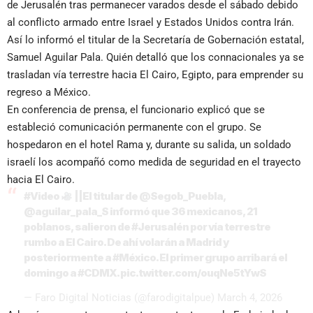
de Jerusalén tras permanecer varados desde el sábado debido
al conflicto armado entre Israel y Estados Unidos contra Irán.
Así lo informó el titular de la Secretaría de Gobernación estatal,
Samuel Aguilar Pala. Quién detalló que los connacionales ya se
trasladan vía terrestre hacia El Cairo, Egipto, para emprender su
regreso a México.
En conferencia de prensa, el funcionario explicó que se
estableció comunicación permanente con el grupo. Se
hospedaron en el hotel Rama y, durante su salida, un soldado
israelí los acompañó como medida de seguridad en el trayecto
hacia El Cairo.
#Video
||El titular de
@Segob_Puebla
,
@aguilar_pala_S
informó que 36 mexicanos, 21
poblanos, salieron de
#Jerusalén
por vía terrestre
rumbo a El Cairo. De ahí volarán a Madrid y
posteriormente a
#México
. El primer grupo arribará el
domingo a
#CDMX
.
pic.twitter.com/ouqNe5tYwS
— Faro Digital Noticias (@farodigitalpue)
March 4, 2026