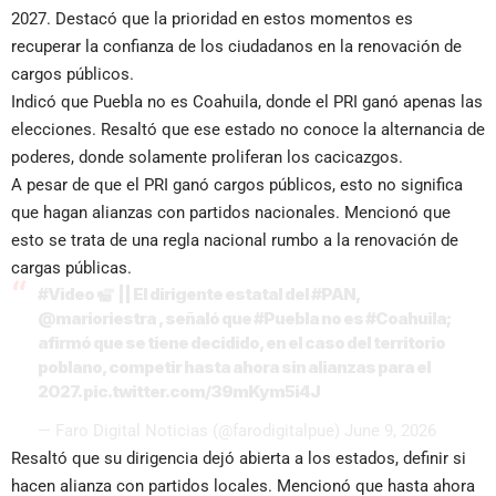
2027. Destacó que la prioridad en estos momentos es
recuperar la confianza de los ciudadanos en la renovación de
cargos públicos.
Indicó que Puebla no es Coahuila, donde el PRI ganó apenas las
elecciones. Resaltó que ese estado no conoce la alternancia de
poderes, donde solamente proliferan los cacicazgos.
A pesar de que el PRI ganó cargos públicos, esto no significa
que hagan alianzas con partidos nacionales. Mencionó que
esto se trata de una regla nacional rumbo a la renovación de
cargas públicas.
#Video
|| El dirigente estatal del
#PAN
,
@marioriestra
, señaló que
#Puebla
no es
#Coahuila
;
afirmó que se tiene decidido, en el caso del territorio
poblano, competir hasta ahora sin alianzas para el
2027.
pic.twitter.com/39mKym5i4J
— Faro Digital Noticias (@farodigitalpue)
June 9, 2026
Resaltó que su dirigencia dejó abierta a los estados, definir si
hacen alianza con partidos locales. Mencionó que hasta ahora