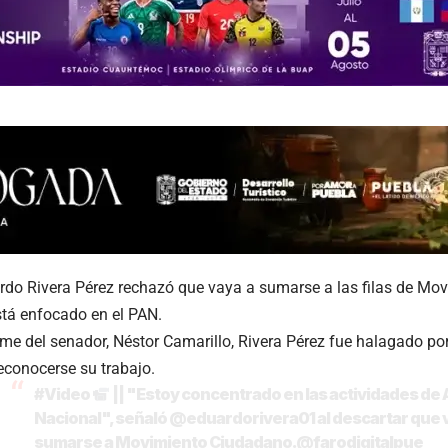
rdo Rivera Pérez rechazó que vaya a sumarse a las filas de Mo
stá enfocado en el PAN.
rme del senador, Néstor Camarillo, Rivera Pérez fue halagado p
econocerse su trabajo.
#Video
|| "Estoy concentrado en las actividades de
Nacional", señaló
@eduardorivera01
al descartar que 
sumarse a Movimiento Ciudadano.
@farodigitalpue