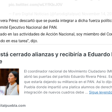
pic.twitter.com/wLYfKlxJ0V
— Faro Digital Noticias (@farodigitalpue)
November 14, 20
vera Pérez descartó que se pueda integrar a dicha fuerza polític
mité Ejecutivo Nacional del PAN.
ado en las actividades de Acción Nacional, soy miembro del Co
do en esa tarea”, dijo.