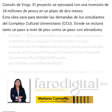
Cúmulo de Virgo. El proyecto se ejecutará con una inversión de
24 millones de pesos en un plazo de dos meses.
Esta obra será para atender las demandas de los estudiantes
del Complejo Cultural Universitario (CCU). Donde se incluirá
tanto un paso a nivel de piso como un paso con elevadores.
#Vídeo
|| En la Vía
#Atlixcáyotl
se realizará un paso
a nivel de piso y un paso con elevador con una
inversión de 24 millones de pesos y en un plazo de dos
meses, informó el titular de Infraestructura Manuel
Contreras.
#FaroDigital
#Puebla
pic.twitter.com/25bmRpGqX9
— Faro Digital Noticias (@farodigitalpue)
March 16, 2025