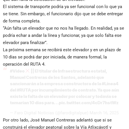
El sistema de transporte podría ya ser funcional con lo que ya
se tiene. Sin embargo, el funcionario dijo que se debe entregar
de forma completa.
“Aún falta un elevador que no nos ha llegado. En realidad, ya se
podría echar a andar la línea y funcionar, ya que solo falta ese
elevador para finalizar”.
La próxima semana se recibirá este elevador y en un plazo de
10 días se podrá dar por iniciada, de manera formal, la
operación del RUTA 4.
#Vídeo
|| El titular de Infraestructura estatal,
Manuel Contreras de los Santos, adelantó que
sancionarán a la empresa constructora de la
#Línea4
del
#RUTA
por incumplimiento de contrato. Ya que aún
existe la falta de un elevador por colocar y todavía se
tomarían 10 días para…
pic.twitter.com/4cDr7hstWz
— Faro Digital Noticias (@farodigitalpue)
March 16, 2025
Por otro lado, José Manuel Contreras adelantó que si se
construirá el elevador peatonal sobre la Vía Atlixcáyotl y