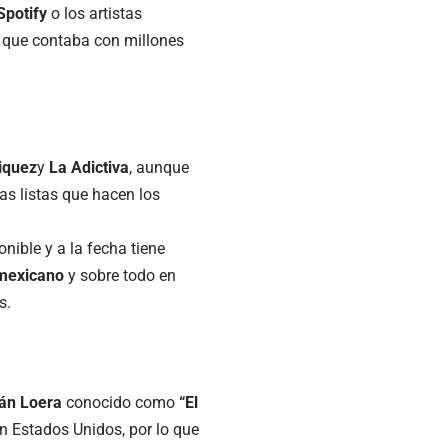
Spotify
o los artistas
a que contaba con millones
iquez
y
La Adictiva
, aunque
las listas que hacen los
nible y a la fecha tiene
 mexicano
y sobre todo en
s.
án Loera
conocido como
“El
n Estados Unidos, por lo que