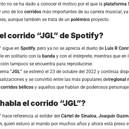
to no se ha dado a conocer el motivo por el que la
plataforma
r uno de los
corridos
más importantes de su carrera musical, y
nes, aunque también se trata de un
polémico
proyecto.
el corrido “JGL” de Spotify?
”
sigue en
Spotify
, pero ya no se aprecia el dueto de
Luis R Conr
le en solitario con la
banda
y con el intérprete, mientras que en 
nción tampoco se encuentra para reproducirse.
 tema
“JGL”
se estrenó el 23 de octubre del 2022 y continúa dispo
ualizaciones y se convirtió entre las más populares del
regional
s
corridos bélicos
y aquellos que hablan de poderosos personaje
habla el corrido “JGL”?
L”
hace referencia al exlíder del
Cártel de Sinaloa
,
Joaquín Guzm
n
, quien estuvo al mando por muchos años y ahora está preso e