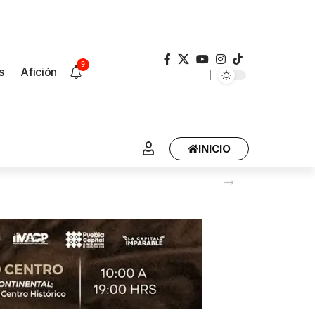
9
s
Afición
INICIO