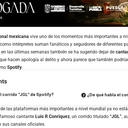
ional mexicana
vive uno de los momentos más importantes a niv
 como intérpretes suman fanáticos y seguidores de diferentes p
e en las últimas semanas también se ha sugerido dejar de
canta
 que hacen apología al delito y ahora parece que también podrí
omo
Spotify
.
nts
l corrido “JGL” de Spotify?
¿De qué habla el co
 de las plataformas más importantes a nivel mundial ya no está
 famoso cantante
Luis R Conriquez
, un corrido titulado
“JGL”
, a
 sus canales oficiales.