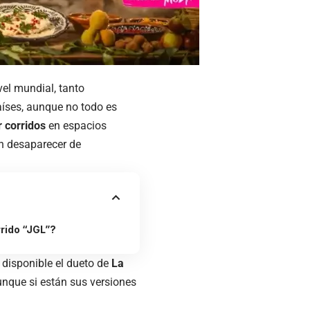
el mundial, tanto
aíses, aunque no todo es
r corridos
en espacios
an desaparecer de
rrido “JGL”?
 disponible el dueto de
La
unque si están sus versiones