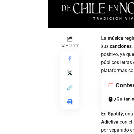
La
música reg
sus
canciones
,
COMPARTE
positivo, ya qu
públicos letras
plataformas c
Conte
¿Quitan e
En
Spotify
, una
Adictiva
con el
por separado en