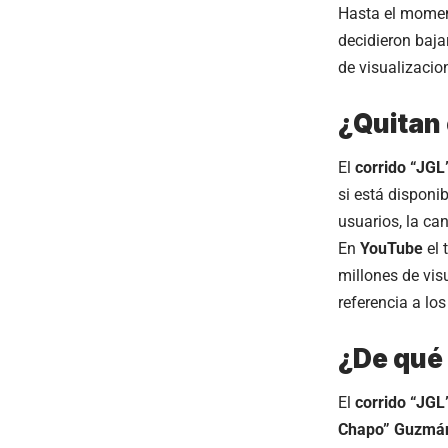
Hasta el momen
decidieron baja
de visualizacio
¿Quitan 
El
corrido “JGL
si está disponib
usuarios, la ca
En
YouTube
el
millones de vis
referencia a lo
¿De qué 
El
corrido “JG
Chapo” Guzmá