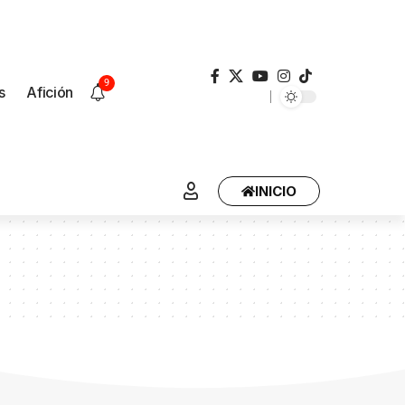
9
s
Afición
INICIO