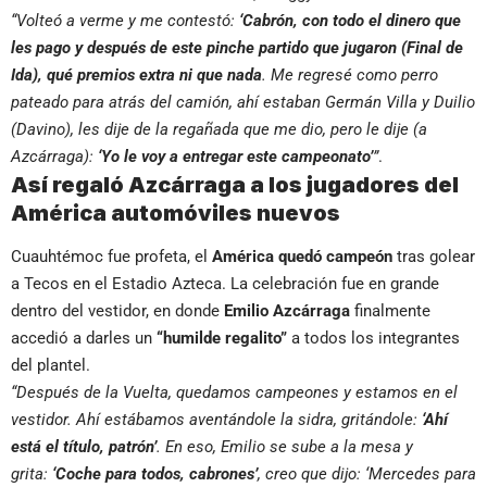
“Volteó a verme y me contestó:
‘Cabrón, con todo el dinero que
les pago y después de este pinche partido que jugaron (Final de
Ida), qué premios extra ni que nada
. Me regresé como perro
pateado para atrás del camión, ahí estaban Germán Villa y Duilio
(Davino), les dije de la regañada que me dio, pero le dije (a
Azcárraga):
‘Yo le voy a entregar este campeonato’
”
.
Así regaló Azcárraga a los jugadores del
América automóviles nuevos
Cuauhtémoc fue profeta, el
América quedó campeón
tras golear
a Tecos en el Estadio Azteca. La celebración fue en grande
dentro del vestidor, en donde
Emilio Azcárraga
finalmente
accedió a darles un
“humilde regalito”
a todos los integrantes
del plantel.
“Después de la Vuelta, quedamos campeones y estamos en el
vestidor. Ahí estábamos aventándole la sidra, gritándole:
‘Ahí
está el título, patrón’
. En eso, Emilio se sube a la mesa y
grita:
‘Coche para todos, cabrones’
, creo que dijo: ‘Mercedes para