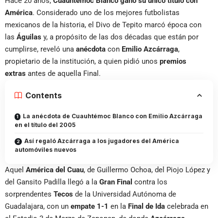
Hace 20 años,
Cuauhtémoc Blanco ganó su único título con
América
. Considerado uno de los mejores futbolistas
mexicanos de la historia, el Divo de Tepito marcó época con
las
Águilas
y, a propósito de las dos décadas que están por
cumplirse, reveló una
anécdota
con
Emilio Azcárraga
,
propietario de la institución, a quien pidió unos
premios
extras
antes de aquella Final.
Contents
La anécdota de Cuauhtémoc Blanco con Emilio Azcárraga
en el título del 2005
Así regaló Azcárraga a los jugadores del América
automóviles nuevos
Aquel
América del Cuau
, de Guillermo Ochoa, del Piojo López y
del Gansito Padilla llegó a la
Gran Final
contra los
sorprendentes
Tecos
de la Universidad Autónoma de
Guadalajara, con un
empate 1-1
en la
Final de Ida
celebrada en