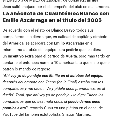
el Estadio 3 de Marzo de Zapopan, de donde
Azcárraga
Jean
salió enojado por el desempeño del club de sus amores.
La anécdota de Cuauhtémoc Blanco con
Emilio Azcárraga en el título del 2005
De acuerdo con el relato de
Blanco Bravo
, todos sus
compañeros le pidieron que, en calidad de capitán y símbolo
del
América
, se acercara con
Emilio Azcárraga
en el
mismísimo autobús del equipo para
pedirle
que les diera
un
incentivo extra
para el partido de
Vuelta
, pero más tardó en
sentarse el entonces número 10 americanista que en lo que el
patrón lo mandó de regreso.
“
Ahí voy yo de pendejo con Emilio en el autobús del equipo
,
después del empate con Tecos (en la Final) estaba con los
compañeros y me dicen: ‘Ve y pídele unos premios extras al
dueño’. Total, que ahí voy yo de pendejo y le digo: ‘Dicen los
compañeros que no sea mala onda,
si puede darnos unos
premios extra
‘”
, recordó Cuau en una plática en el canal de
YouTube del también exfutbolista, Shaggy Martínez.