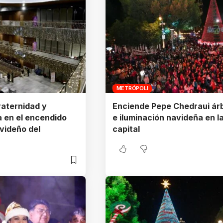
METRÓPOLI
aternidad y
Enciende Pepe Chedraui ár
 en el encendido
e iluminación navideña en l
avideño del
capital