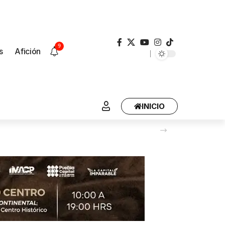
9
s
Afición
INICIO