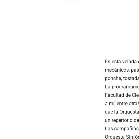
En esta velada 
mecánicos, pase
ponche, tostada
La programación 
Facultad de Cie
a mí, entre ot
que la Orquesta
un repertorio d
Las compañías a
Orquesta Sinfón