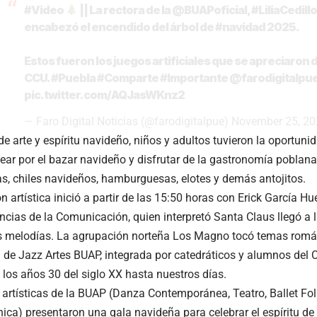
#Video
|| La rectora de la
@BUAPoficial
,
#LiliaCedill
encabezó el encendido del árbol de
#navidad
2025.
Estos fueron los juegos artificiales que se apreciaron 
CCU.
#Puebla
#Comparte
#Importante
@farodigitalpu
pic.twitter.com/AQJasWKnz2
— Faro Digital Noticias (@farodigitalpue)
November 25, 20
de arte y espíritu navideño, niños y adultos tuvieron la oportuni
ar por el bazar navideño y disfrutar de la gastronomía poblana
s, chiles navideños, hamburguesas, elotes y demás antojitos.
artística inició a partir de las 15:50 horas con Erick García Hue
ncias de la Comunicación, quien interpretó Santa Claus llegó a l
ras melodías. La agrupación norteña Los Magno tocó temas romá
 de Jazz Artes BUAP, integrada por catedráticos y alumnos del 
e los años 30 del siglo XX hasta nuestros días.
rtísticas de la BUAP (Danza Contemporánea, Teatro, Ballet Folk
ica) presentaron una gala navideña para celebrar el espíritu de