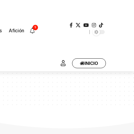
9
s
Afición
INICIO