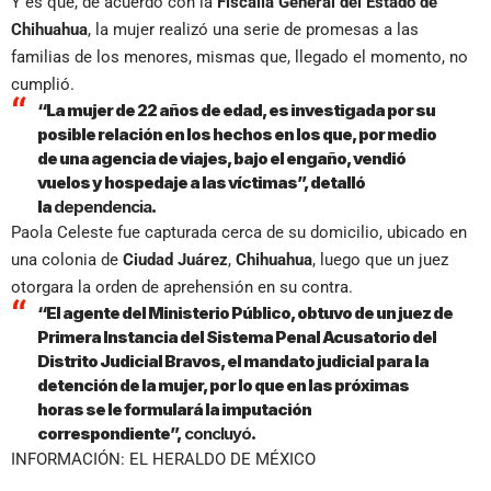
Y es que, de acuerdo con la
Fiscalía General del Estado de
Chihuahua
, la mujer realizó una serie de promesas a las
familias de los menores, mismas que, llegado el momento, no
cumplió.
“La mujer de 22 años de edad, es investigada por su
posible relación en los hechos en los que, por medio
de una agencia de viajes, bajo el engaño, vendió
vuelos y hospedaje a las víctimas”, detalló
la
dependencia
.
Paola Celeste fue capturada cerca de su domicilio, ubicado en
una colonia de
Ciudad Juárez
,
Chihuahua
, luego que un juez
otorgara la orden de aprehensión en su contra.
“El agente del Ministerio Público, obtuvo de un juez de
Primera Instancia del Sistema Penal Acusatorio del
Distrito Judicial Bravos, el mandato judicial para la
detención de la mujer, por lo que en las próximas
horas se le formulará la imputación
correspondiente”,
concluyó
.
INFORMACIÓN: EL HERALDO DE MÉXICO