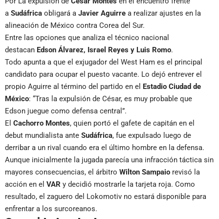
Por La expulsión de
César Montes
en el encuentro frente
a
Sudáfrica
obligará a
Javier Aguirre
a realizar ajustes en la
alineación de México contra Corea del Sur.
Entre las opciones que analiza el técnico nacional
destacan
Edson Álvarez, Israel Reyes y Luis Romo
.
Todo apunta a que el exjugador del West Ham es el principal
candidato para ocupar el puesto vacante. Lo dejó entrever el
propio Aguirre al término del partido en el
Estadio Ciudad de
México
: “Tras la expulsión de César, es muy probable que
Edson juegue como defensa central”.
El
Cachorro Montes
, quien portó el gafete de capitán en el
debut mundialista ante
Sudáfrica
, fue expulsado luego de
derribar a un rival cuando era el último hombre en la defensa.
Aunque inicialmente la jugada parecía una infracción táctica sin
mayores consecuencias, el árbitro
Wilton Sampaio
revisó la
acción en el
VAR
y decidió mostrarle la tarjeta roja. Como
resultado, el zaguero del Lokomotiv no estará disponible para
enfrentar a los surcoreanos.