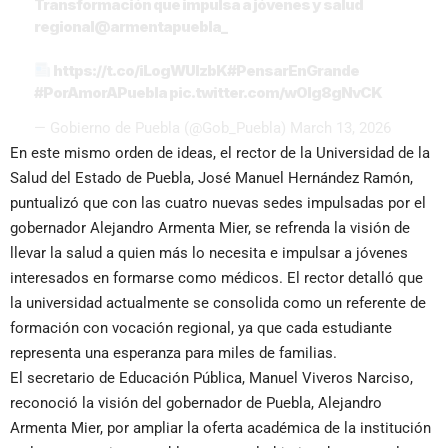
Transformación que impulsa a jóvenes y salud
regional
@armentapuebla_
https://t.co/iLogWUlzbK
#PensarEnGrande
#PorAmorAPuebla
pic.twitter.com/w0lg8gNvCK
— Gobierno de Puebla (@Gob_Puebla)
March 13, 2026
En este mismo orden de ideas, el rector de la Universidad de la
Salud del Estado de Puebla, José Manuel Hernández Ramón,
puntualizó que con las cuatro nuevas sedes impulsadas por el
gobernador Alejandro Armenta Mier, se refrenda la visión de
llevar la salud a quien más lo necesita e impulsar a jóvenes
interesados en formarse como médicos. El rector detalló que
la universidad actualmente se consolida como un referente de
formación con vocación regional, ya que cada estudiante
representa una esperanza para miles de familias.
El secretario de Educación Pública, Manuel Viveros Narciso,
reconoció la visión del gobernador de Puebla, Alejandro
Armenta Mier, por ampliar la oferta académica de la institución