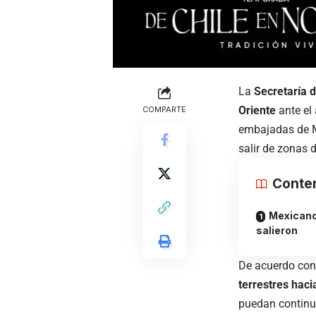
La
Secretaría 
Oriente
ante el
COMPARTE
embajadas de M
salir de zonas d
Conte
Mexicano
salieron
De acuerdo con 
terrestres hac
puedan continua