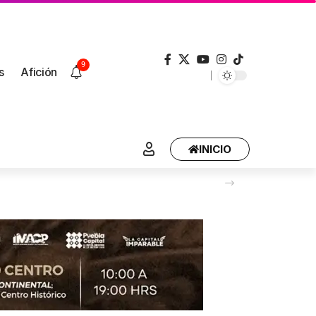
9
s
Afición
INICIO