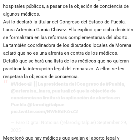
hospitales públicos, a pesar de la objeción de conciencia de
algunos médicos.
Así lo declaró la titular del Congreso del Estado de Puebla,
Laura Artemisa García Chávez. Ella explicó que dicha decisión
se formalizará en las reformas complementarias del aborto.
La también coordinadora de los diputados locales de Morena
aclaró que no es una afrenta en contra de los médicos.
Detalló que se hará una lista de los médicos que no quieran
practicar la interrupción legal del embarazo. A ellos se les
respetará la objeción de conciencia.
#Video
|| La presidenta del Congreso de
#Puebla
,
@artemisa_laura
, puntualizó que la objeción de
conciencia no limitará la aplicación de abortos en
Puebla.
@farodigitalpue
pic.twitter.com/NWERdFZnZ2
— Faro Digital Noticias (@farodigitalpue)
September 29,
2025
Mencionó que hay médicos que avalan el aborto legal y