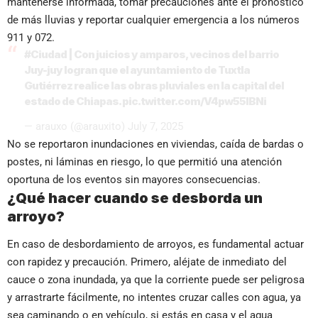
mantenerse informada, tomar precauciones ante el pronóstico
de más lluvias y reportar cualquier emergencia a los números
911 y 072.
#Ciudad
| Con juicios y amparos, vecinos del barrio
Juy-juy logran que el ayuntamiento de Tuxtla
Gutiérrez realice las obras pluviales en la capital del
estado de Chiapas.
pic.twitter.com/V4pw55lBNi
— arauxo (@arauxito)
July 7, 2025
No se reportaron inundaciones en viviendas, caída de bardas o
postes, ni láminas en riesgo, lo que permitió una atención
oportuna de los eventos sin mayores consecuencias.
¿Qué hacer cuando se desborda un
arroyo?
En caso de desbordamiento de arroyos, es fundamental actuar
con rapidez y precaución. Primero, aléjate de inmediato del
cauce o zona inundada, ya que la corriente puede ser peligrosa
y arrastrarte fácilmente, no intentes cruzar calles con agua, ya
sea caminando o en vehículo, si estás en casa y el agua