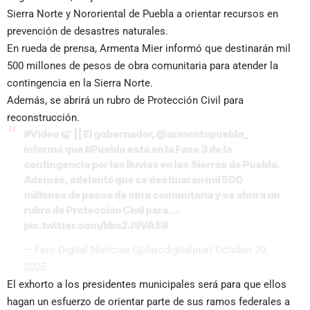
Sierra Norte y Nororiental de Puebla a orientar recursos en
prevención de desastres naturales.
En rueda de prensa, Armenta Mier informó que destinarán mil
500 millones de pesos de obra comunitaria para atender la
contingencia en la Sierra Norte.
Además, se abrirá un rubro de Protección Civil para
reconstrucción.
#Video
|| El gobernador,
@armentapuebla_
informó que
#Puebla
está en la Fase 3 de la
contingencia por las lluvias en las Sierras de Puebla.
Además, adelantó que se destinarán mil 500
millones de pesos de obra comunitaria y se abrirá un
rubro de Protección Civil para…
pic.twitter.com/kbs2J9VAS8
— Faro Digital Noticias (@farodigitalpue)
October 20,
2025
El exhorto a los presidentes municipales será para que ellos
hagan un esfuerzo de orientar parte de sus ramos federales a