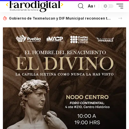
Aa
Gobierno de Texmelucan y DIF Municipal reconocen trayectoria de adultas mayores con el certamen “La Belleza No Tiene Edad”