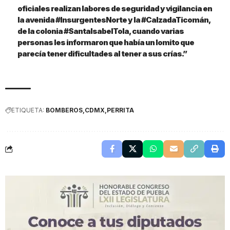
oficiales realizan labores de seguridad y vigilancia en
la avenida #InsurgentesNorte y la #CalzadaTicomán,
de la colonia #SantaIsabelTola, cuando varias
personas les informaron que había un lomito que
parecía tener dificultades al tener a sus crías.”
ETIQUETA:
BOMBEROS
CDMX
PERRITA