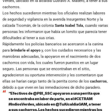
Verdes, ubicado en la alcaldía Gustavo A. Madero, a tener a sus
cachorros.
Los hechos sucedieron mientras los oficiales realizan labores
de seguridad y vigilancia en la avenida Insurgentes Norte y la
calzada Ticomán, de la colonia
Santa Isabel Tola,
cuando varias
personas les informaron que había un lomito que parecía tener
dificultades al tener a sus crías.
Rápidamente los policías bancarios se acercaron a la canina
para
brindarle el apoyo
y, con los cuidados necesarios y las
maniobras adecuadas, la apoyaron en el nacimiento de dos
cachorros con vida, los cuales fueron puestos en un lugar
seguro. Las personas que se encontraban en el sitio,
agradecieron su oportuna intervención y les comentaron que
ellas se harían cargo tanto de la perrita como de los
cachorros
,
debido a que viven en las inmediaciones de dicho paradero.
“Efectivos de @PBI_SSC apoyaron a una perrita que
se encontraba en labor de parto, en el #CETRAM
#IndiosVerdes, ubicado en @TuAlcaldiaGAM, a tener
a sus cachorros. Los hechos sucedieron mientras los