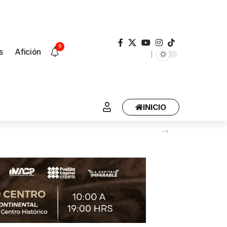
9
s
Afición
INICIO