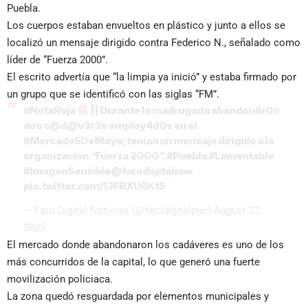
Puebla.
Los cuerpos estaban envueltos en plástico y junto a ellos se
localizó un mensaje dirigido contra Federico N., señalado como
líder de “Fuerza 2000”.
El escrito advertía que “la limpia ya inició” y estaba firmado por
un grupo que se identificó con las siglas “FM”.
#NotaRoja
|| Durante la madrugada abandon4r0n
dos c@d@v3r3s emplay4d0s en el
#Mercado5DeMayo
; tenían un mensaje dirigido a la
organización “Fuerza 2000”.
#Puebla
#Lamentable
#ImagenSensible
@farodigitalpue
pic.twitter.com/13FRXU6Kt5
— Faro Digital Noticias (@farodigitalpue)
August 22,
2025
El mercado donde abandonaron los cadáveres es uno de los
más concurridos de la capital, lo que generó una fuerte
movilización policiaca.
La zona quedó resguardada por elementos municipales y