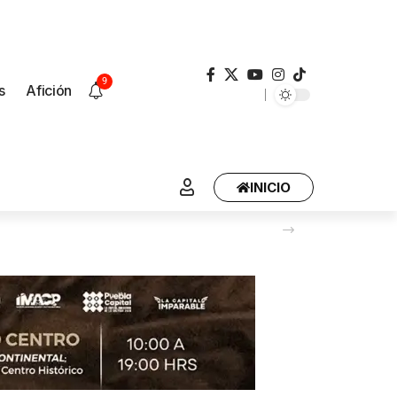
9
s
Afición
INICIO