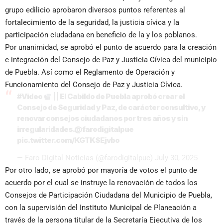
grupo edilicio aprobaron diversos puntos referentes al
fortalecimiento de la seguridad, la justicia cívica y la
participación ciudadana en beneficio de la y los poblanos.
Por unanimidad, se aprobó el punto de acuerdo para la creación
e integración del Consejo de Paz y Justicia Cívica del municipio
de Puebla. Así como el Reglamento de Operación y
Funcionamiento del Consejo de Paz y Justicia Cívica.
#Video
|| El Cabildo de Puebla aprobó crear el
Consejo de Seguridad y Paz, de carácter consultivo, y
renovar consejos ciudadanos por tres años y sin
irregularidades.
@farodigitalpue
pic.twitter.com/KGTKSEjvbo
— Faro Digital Noticias (@farodigitalpue)
July 30, 2025
Por otro lado, se aprobó por mayoría de votos el punto de
acuerdo por el cual se instruye la renovación de todos los
Consejos de Participación Ciudadana del Municipio de Puebla,
con la supervisión del Instituto Municipal de Planeación a
través de la persona titular de la Secretaría Ejecutiva de los