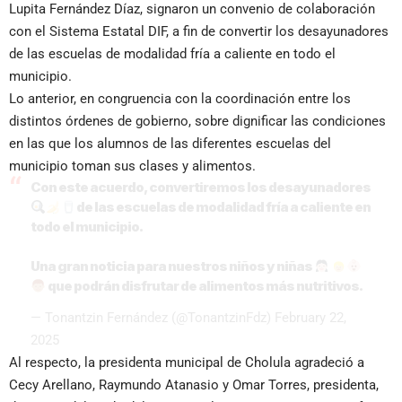
Lupita Fernández Díaz, signaron un convenio de colaboración
con el Sistema Estatal DIF, a fin de convertir los desayunadores
de las escuelas de modalidad fría a caliente en todo el
municipio.
Lo anterior, en congruencia con la coordinación entre los
distintos órdenes de gobierno, sobre dignificar las condiciones
en las que los alumnos de las diferentes escuelas del
municipio toman sus clases y alimentos.
Con este acuerdo, convertiremos los desayunadores
de las escuelas de modalidad fría a caliente en
todo el municipio.
Una gran noticia para nuestros niños y niñas
que podrán disfrutar de alimentos más nutritivos.
— Tonantzin Fernández (@TonantzinFdz)
February 22,
2025
Al respecto, la presidenta municipal de Cholula agradeció a
Cecy Arellano, Raymundo Atanasio y Omar Torres, presidenta,