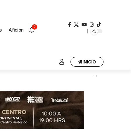
9
s
Afición
INICIO