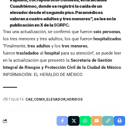
Cuauhtémoc, donde se registró la caída de un
elevador desde el segundo piso. Paramédicos
valoran a cuatro adultos y tres menores”, se lee en la
publicación en X de la
SGIRPC
.
Tras una actualización, se confirmó que fueron
seis
personas
,
los tres menores y tres adultos, los que fueron
hospitalizados
.
“Finalmente,
tres
adultos
y los
tres
menores
,
fueron
trasladados
al
hospital
para su atención”, se puede leer
en la actualización que presentó la
Secretaría de Gestión
Integral de Riesgos y Protección Civil de la Ciudad de México
.
INFORMACIÓN: EL HERALDO DE MÉXICO
ETIQUETA:
CAE
CDMX
ELEVADOR
HERIDOS