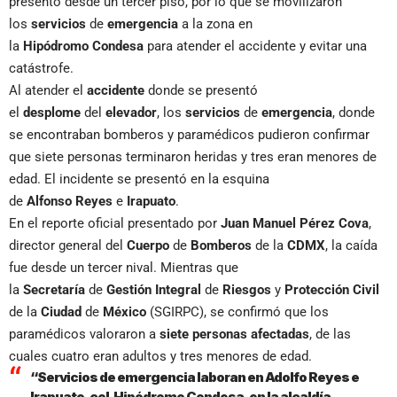
presentó desde un tercer piso, por lo que se movilizaron
los
servicios
de
emergencia
a la zona en
la
Hipódromo
Condesa
para atender el accidente y evitar una
catástrofe.
Al atender el
accidente
donde se presentó
el
desplome
del
elevador
, los
servicios
de
emergencia
, donde
se encontraban bomberos y paramédicos pudieron confirmar
que siete personas terminaron heridas y tres eran menores de
edad. El incidente se presentó en la esquina
de
Alfonso
Reyes
e
Irapuato
.
En el reporte oficial presentado por
Juan
Manuel
Pérez
Cova
,
director general del
Cuerpo
de
Bomberos
de la
CDMX
, la caída
fue desde un tercer nival. Mientras que
la
Secretaría
de
Gestión
Integral
de
Riesgos
y
Protección
Civil
de la
Ciudad
de
México
(SGIRPC), se confirmó que los
paramédicos valoraron a
siete personas afectadas
, de las
cuales cuatro eran adultos y tres menores de edad.
“Servicios de emergencia laboran en Adolfo Reyes e
Irapuato, col. Hipódromo Condesa, en la alcaldía