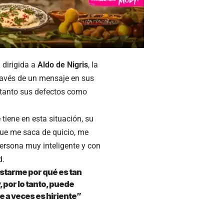
 dirigida a
Aldo de Nigris
, la
través de un mensaje en sus
o tanto sus defectos como
 tiene en esta situación, su
 que me saca de quicio, me
persona muy inteligente y con
d.
estarme por qué es tan
, por lo tanto, puede
e a veces es hiriente”