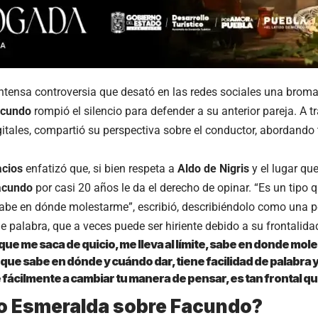
ntensa controversia que desató en las redes sociales una broma
cundo
rompió el silencio para defender a su anterior pareja. A 
itales, compartió su perspectiva sobre el conductor, abordand
acios
enfatizó que, si bien respeta a
Aldo de Nigris
y el lugar que
acundo
por casi 20 años le da el derecho de opinar. “Es un tipo
, sabe en dónde molestarme”, escribió, describiéndolo como una 
de palabra, que a veces puede ser hiriente debido a su frontalida
 que me saca de quicio, me lleva al límite, sabe en donde mol
 que sabe en dónde y cuándo dar, tiene facilidad de palabra y
fácilmente a cambiar tu manera de pensar, es tan frontal qu
jo Esmeralda sobre Facundo?