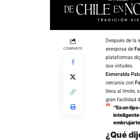
Después de la i
exesposa de
Fa
COMPARTE
plataformas dig
sus virtudes.
Esmeralda Pal
cercanía con
F
lleva al límite
gran facilidad 
“Es un tipo
inteligente
embrujarte 
¿Qué di