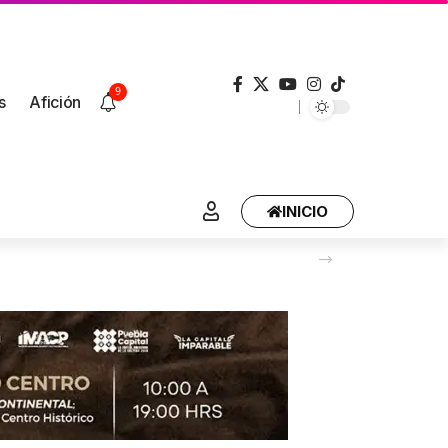
9
s
Afición
INICIO