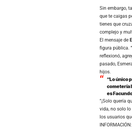
Sin embargo, t
que te caigas po
tienes que cruz
complejo y mult
El mensaje de
figura pública
reflexionó, agr
pasado, Esmer
hijos.
“Lo único p
cometería l
es Facundo
“¡Solo quería q
vida, no solo l
los usuarios qu
INFORMACIÓN: