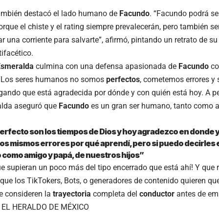
ambién destacó el lado humano de
Facundo
. “Facundo podrá ser
rque el chiste y el rating siempre prevalecerán, pero también ser
ar una corriente para salvarte”, afirmó, pintando un retrato de 
ifacético.
Esmeralda
culmina con una defensa apasionada de
Facundo
co
. “Los seres humanos no somos
perfectos
, cometemos errores y s
egando que está agradecida por dónde y con quién está hoy. A pes
alda aseguró que
Facundo
es un gran ser humano, tanto como 
erfecto son los tiempos de Dios y hoy agradezco en donde y
os mismos errores por qué aprendí, pero si puedo decirles
 como amigo y papá, de nuestros hijos”
ue supieran un poco más del tipo encerrado que está ahí! Y que 
o que los TikTokers, Bots, o generadores de contenido quieren que
e consideren la
trayectoria
completa del
conductor
antes de emit
 EL HERALDO DE MÉXICO