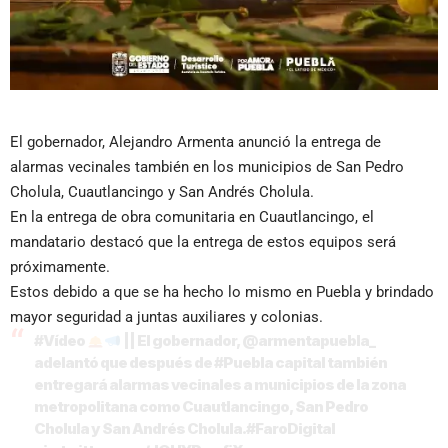
El gobernador, Alejandro Armenta anunció la entrega de
alarmas vecinales también en los municipios de San Pedro
Cholula, Cuautlancingo y San Andrés Cholula.
En la entrega de obra comunitaria en Cuautlancingo, el
mandatario destacó que la entrega de estos equipos será
próximamente.
Estos debido a que se ha hecho lo mismo en Puebla y brindado
mayor seguridad a juntas auxiliares y colonias.
#Vídeo
|| El gobernador,
@armentapuebla_
adelantó que después de
#Puebla
capital también
entregará alarmas vecinales a municipios de la zona
metropolitana como Cuautlancingo, San Pedro
Cholula y San Andrés Cholula.
#FaroDigital