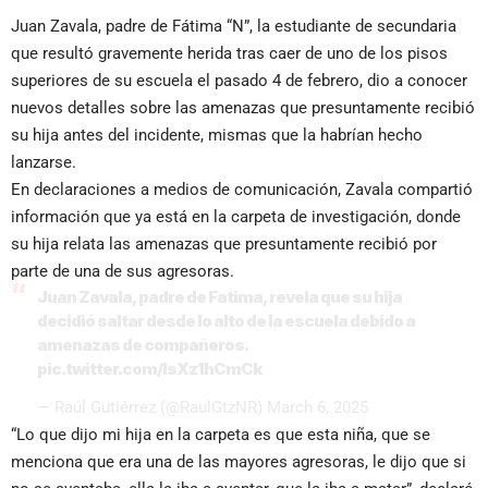
Juan Zavala, padre de Fátima “N”, la estudiante de secundaria
que resultó gravemente herida tras caer de uno de los pisos
superiores de su escuela el pasado 4 de febrero, dio a conocer
nuevos detalles sobre las amenazas que presuntamente recibió
su hija antes del incidente, mismas que la habrían hecho
lanzarse.
En declaraciones a medios de comunicación, Zavala compartió
información que ya está en la carpeta de investigación, donde
su hija relata las amenazas que presuntamente recibió por
parte de una de sus agresoras.
Juan Zavala, padre de Fatima, revela que su hija
decidió saltar desde lo alto de la escuela debido a
amenazas de compañeros.
pic.twitter.com/lsXz1hCmCk
— Raúl Gutiérrez (@RaulGtzNR)
March 6, 2025
“Lo que dijo mi hija en la carpeta es que esta niña, que se
menciona que era una de las mayores agresoras, le dijo que si