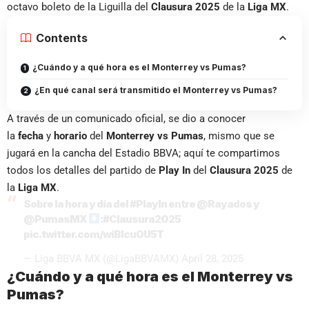
octavo boleto de la Liguilla del
Clausura 2025
de la
Liga MX
.
Contents
¿Cuándo y a qué hora es el Monterrey vs Pumas?
¿En qué canal será transmitido el Monterrey vs Pumas?
A través de un comunicado oficial, se dio a conocer
la
fecha
y
horario
del
Monterrey vs Pumas
, mismo que se
jugará en la cancha del Estadio BBVA; aquí te compartimos
todos los detalles del partido de
Play In
del
Clausura 2025
de
la
Liga MX
.
Sobre la hora y día del
#PlayIn
entre
@Rayados
y
@PumasMX
:
#Clausura2025
pic.twitter.com/wiBIcu0U5T
— Liga BBVA MX (@LigaBBVAMX)
April 28, 2025
¿Cuándo y a qué hora es el Monterrey vs
Pumas?