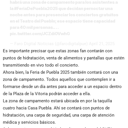
habrá una zona de campamento para los asistentes a
la
#FeriaDePuebla2025
que decidan pernoctar una
noche antes para presenciar los conciertos gratuitos
en el Teatro del Pueblo; ese espacio tiene capacidad
para 40 mil personas.…
pic.twitter.com/JCZdi0VwhG
— Faro Digital Noticias (@farodigitalpue)
April 21, 2025
Es importante precisar que estas zonas fan contarán con
puntos de hidratación, venta de alimentos y pantallas que estén
transmitiendo en vivo todo el concierto.
Ahora bien, la Feria de Puebla 2025 también contará con una
zona de campamento. Todos aquellos que contemplen ir a
formarse desde un día antes para acceder a un espacio dentro
de la Plaza de la Vitoria podrán acceder a ella.
La zona de campamento estará ubicada en por la taquilla
cuatro hacia Casa Puebla. Ahí se contará con puntos de
hidratación, una carpa de seguridad, una carpa de atención
médica y servicios básicos.