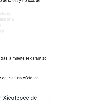
o de raíces y troncos de
etario
liza una
o
s y
e tras la muerte se garantizó
.
 de la causa oficial de