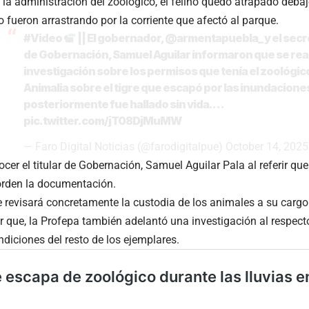
la administración del zoológico, el felino quedó atrapado debaj
o fueron arrastrando por la corriente que afectó al parque.
#Video
|| El gobernador,
@armentapuebla_
y el secr
de Gobernación, Samuel Aguilar informaron que se rea
investigación sobre los permisos que tenía el zoológic
Animalia sobre el tigre que escapó por las inundacione
posteriormente fue hallado sin vida.…
pic.twitter.com/jT08DjMuMW
— Faro Digital Noticias (@farodigitalpue)
October 14, 2025
ocer el titular de Gobernación, Samuel Aguilar Pala al referir qu
orden la documentación.
 revisará concretamente la custodia de los animales a su cargo
que, la Profepa también adelantó una investigación al respecto
ndiciones del resto de los ejemplares.