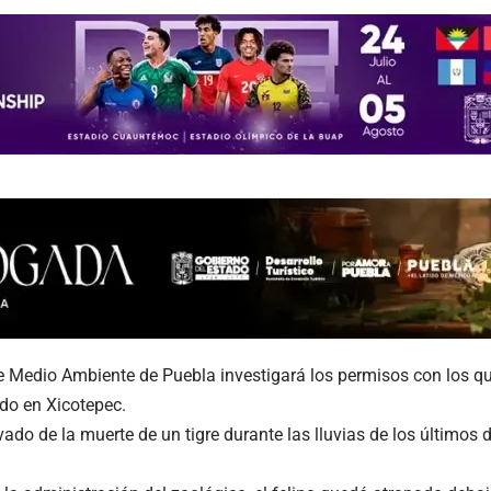
e Medio Ambiente de Puebla investigará los permisos con los q
do en Xicotepec.
vado de la muerte de un tigre durante las lluvias de los últimos d