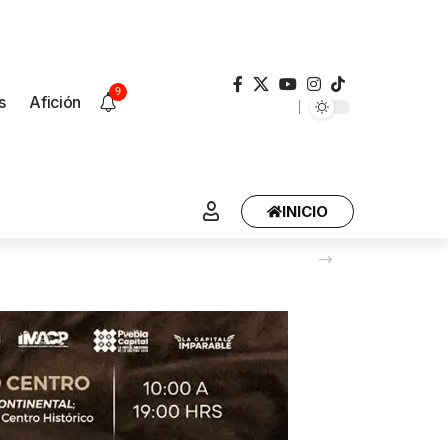
9
s
Afición
INICIO