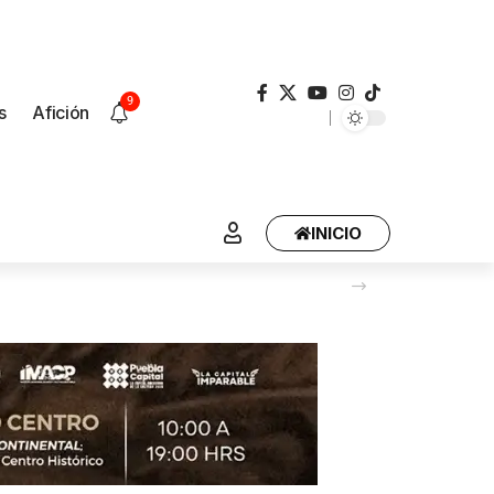
9
s
Afición
INICIO