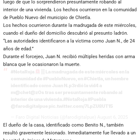
luego de que lo sorprendieron presuntamente robando al
interior de una vivienda. Los hechos ocurrieron en la comunidad
de Pueblo Nuevo del municipio de Chietla.
Los hechos ocurrieron durante la madrugada de este miércoles,
cuando el dueño del domicilio descubrió al presunto ladrón.
“Las autoridades identificaron a la víctima como Juan N., de 24
años de edad.”
Durante el forcejeo, Juan N. recibió múltiples heridas con arma
blanca que le ocasionaron la muerte.
#NotaRoja
|| La madrugada de este miércoles en la
comunidad de
#PuebloNuevo
, en
#Chietla
, un hombre
identificado como Juan N. p3rdió la vid4 a
m@chet@z0s tras ser presuntamente robando al
interior de una vivienda.
#NotaRoja
#Puebla
@farodigitalpue
pic.twitter.com/7LpZU8UT15
— Faro Digital Noticias (@farodigitalpue)
August 6, 2025
El dueño de la casa, identificado como Benito N., también
resultó gravemente lesionado. Inmediatamente fue llevado a un