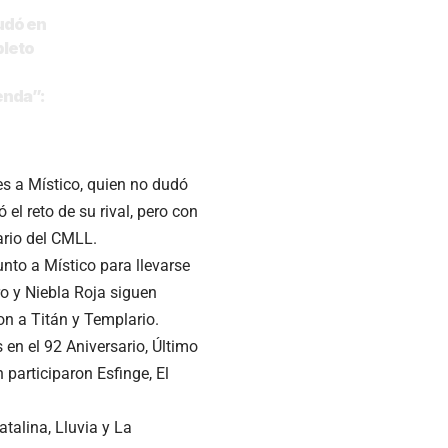
dudó en
pleto
enda”:
nes a Místico, quien no dudó
l reto de su rival, pero con
ario del CMLL.
to a Místico para llevarse
ro y Niebla Roja siguen
n a Titán y Templario.
 en el 92 Aniversario, Último
 participaron Esfinge, El
talina, Lluvia y La