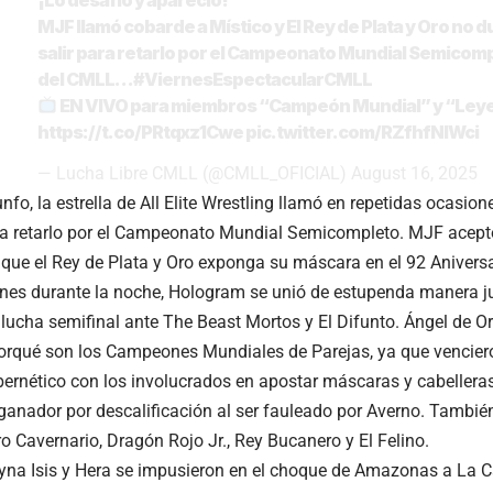
MJF llamó cobarde a Místico y El Rey de Plata y Oro no 
salir para retarlo por el Campeonato Mundial Semicom
del CMLL…
#ViernesEspectacularCMLL
EN VIVO para miembros “Campeón Mundial” y “Ley
https://t.co/PRtqxz1Cwe
pic.twitter.com/RZfhfNlWci
— Lucha Libre CMLL (@CMLL_OFICIAL)
August 16, 2025
nfo, la estrella de All Elite Wrestling llamó en repetidas ocasio
a retarlo por el Campeonato Mundial Semicompleto. MJF aceptó e
 que el Rey de Plata y Oro exponga su máscara en el 92 Anivers
es durante la noche, Hologram se unió de estupenda manera jun
la lucha semifinal ante The Beast Mortos y El Difunto. Ángel de O
rqué son los Campeones Mundiales de Parejas, ya que venciero
bernético con los involucrados en apostar máscaras y cabelleras
 ganador por descalificación al ser fauleado por Averno. También
ro Cavernario, Dragón Rojo Jr., Rey Bucanero y El Felino.
na Isis y Hera se impusieron en el choque de Amazonas a La Ca