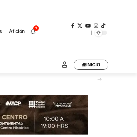
9
s
Afición
INICIO