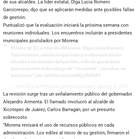
de sus alcaldes. La líder estatal, Olga Lucia Romero
Garcicrespo, dijo que se aplicarán medidas ante posibles fallas
de gestión.
Puntualizó que la evaluación iniciará la próxima semana con
reuniones individuales. Los encuentros incluirán a presidentes
municipales postulados por Morena.
#Video
|| La líder de
#Morena
, Olga Lucia Romero
Garcicrespo, adelantó que habrá evaluación de los
alcaldes emanados del partido, a fin de garantizar
que respetan el decálogo de “no mentir”, no robar, no
traicionar”.
pic.twitter.com/mWyzIV9vF1
— Faro Digital Noticias (@farodigitalpue)
January 8, 2026
La revisión surge tras un señalamiento público del gobernador
Alejandro Armenta. El llamado involucró al alcalde de
Xicotepec de Juárez, Carlos Barragán, por un presunto
sobrecosto.
“Morena revisará el uso de recursos públicos en cada
administración. Los ediles al inicio de su gestión, firmaron el