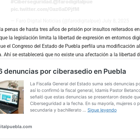
#Ciberseguridad
.
@farodigitalpue
pic.twitter.com/0az6aDPjfM
— Faro Digital Noticias (@farodigitalpue)
July 8, 2025
a penas de hasta tres años de prisión por insultos reiterados en 
ue la legislación limita la libertad de expresión en entornos digi
ue el Congreso del Estado de Puebla perfila una modificación al
. Ahí se establecerá que no existe una afectación a la libertad d