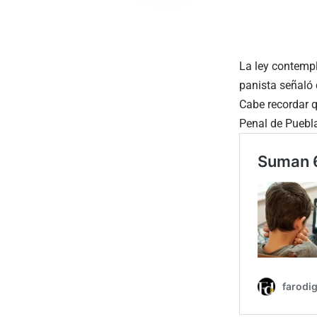
La ley contempl
panista señaló q
Cabe recordar q
Penal de Puebla