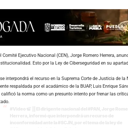
el Comité Ejecutivo Nacional (CEN), Jorge Romero Herrera, anun
stitucionalidad. Esto por la Ley de Ciberseguridad en su apartad
se interpondrá el recurso en la Suprema Corte de Justicia de la
ente respaldada por el acadámico de la BUAP, Luis Enrique Sán
calificó la norma como un presunto intento por frenar las crític
tado.
#Video
|| El dirigente nacional del
#PAN
, Jorge Rome
Herrera, informó que interpondrá un recurso de
inconformidad ante la
#SCJN
, por el tema de la ley de