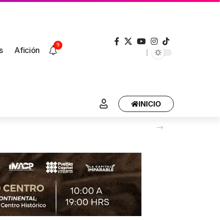
9
s
Afición
INICIO