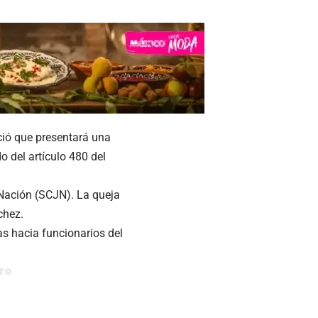
ció que presentará una
o del artículo 480 del
 Nación (SCJN). La queja
chez.
as hacia funcionarios del
ro