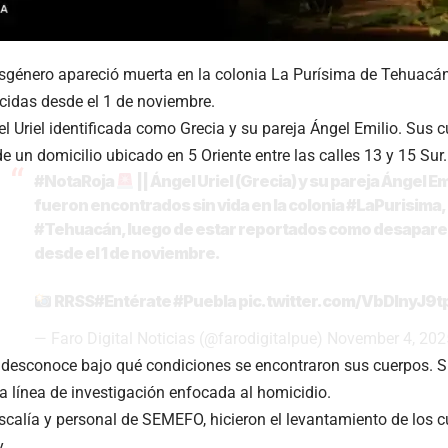
sgénero apareció muerta en la colonia La Purísima de Tehuacán
idas desde el 1 de noviembre.
el Uriel identificada como Grecia y su pareja Ángel Emilio. Sus 
 de un domicilio ubicado en 5 Oriente entre las calles 13 y 15 Sur.
#NotaRoja
|| Ángel Uriel (Grecia) y su pareja Ángel Em
fueron encontrados sin vida en la colonia
#LaPurisima
,
#Tehuacán
, luego de estar reportados como desapar
desde el 1 de noviembre.
RRSS
#Entérate
#Puebla
pic.twitter.com/VbDInyJ9t
— Faro Digital Noticias (@farodigitalpue)
November 4, 202
 desconoce bajo qué condiciones se encontraron sus cuerpos. S
a línea de investigación enfocada al homicidio.
iscalía y personal de SEMEFO, hicieron el levantamiento de los c
y.