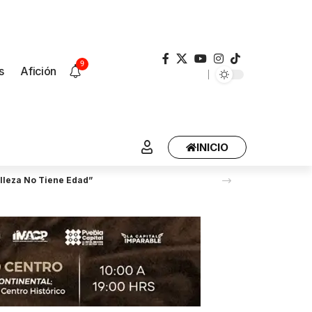
9
s
Afición
INICIO
lleza No Tiene Edad”