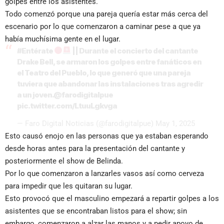
golpes entre los asistentes.
Todo comenzó porque una pareja quería estar más cerca del
escenario por lo que comenzaron a caminar pese a que ya
había muchísima gente en el lugar.
#Entérate
|| Durante el concierto del cantante
Drake Bell, se armaron los golpes entre fanáticos en
el Teatro del Pueblo, lo que generó que una pareja
tuviera que abandonar las instalaciones tras agredir
a un joven.
@farodigitalpue
pic.twitter.com/LtuuLgkvga
— Faro Digital Noticias (@farodigitalpue)
May 1, 2025
Esto causó enojo en las personas que ya estaban esperando
desde horas antes para la presentación del cantante y
posteriormente el show de Belinda.
Por lo que comenzaron a lanzarles vasos así como cerveza
para impedir que les quitaran su lugar.
Esto provocó que el masculino empezará a repartir golpes a los
asistentes que se encontraban listos para el show; sin
embargo, comenzaron a alzar las manos y a pedir apoyo de