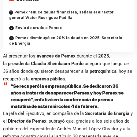
Pemex reduce deuda financiera, señala el director
general Víctor Rodríguez Padilla
Envío de crudo a Pemex
Pemex disminuyó en 20% la deuda en 2025: Secretaría
de Energía
Al presentar los
avances de Pemex
durante el
2025
,
la
presidenta Claudia Sheinbaum Pardo
aseguró que luego de
36 años donde quisieron desaparecer a la
petroquímica
, hoy se
recuperó a la
empresa pública
.
“Se recuperó la empresa pública. Se dedicaron 36
años a tratar de desaparecer Pemex y hoy Pemex se
recuperó”, enfatizó en la conferencia de prensa
matutina de este miércoles 4 de febrero.
La jefa del Ejecutivo, en compañía de la
Secretaría de Energía
y
el
Director de Pemex
, subrayó que, gracias a los seis años de
gobierno del expresidente Andrés Manuel López Obrador y a la
reforma constitucional al artículo 28 presentada ayer, se