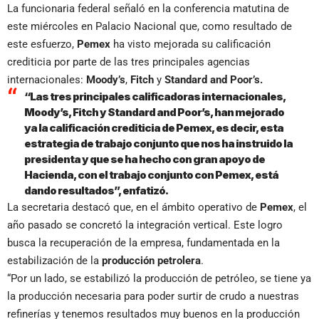
La funcionaria federal señaló en la conferencia matutina de
este miércoles en Palacio Nacional que, como resultado de
este esfuerzo,
Pemex
ha visto mejorada su calificación
crediticia por parte de las tres principales agencias
internacionales:
Moody’s
,
Fitch
y
Standard and Poor’s.
“Las tres principales calificadoras internacionales,
Moody’s, Fitch y Standard and Poor’s, han mejorado
ya la calificación crediticia de Pemex, es decir, esta
estrategia de trabajo conjunto que nos ha instruido la
presidenta y que se ha hecho con gran apoyo de
Hacienda, con el trabajo conjunto con Pemex, está
dando resultados”, enfatizó.
La secretaria destacó que, en el ámbito operativo de
Pemex
, el
año pasado se concretó la integración vertical. Este logro
busca la recuperación de la empresa, fundamentada en la
estabilización de la
producción petrolera
.
“Por un lado, se estabilizó la producción de petróleo, se tiene ya
la producción necesaria para poder surtir de crudo a nuestras
refinerías y tenemos resultados muy buenos en la producción