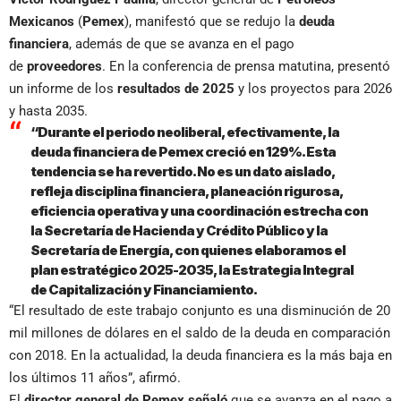
Mexicanos
(
Pemex
), manifestó que se redujo la
deuda
financiera
, además de que se avanza en el pago
de
proveedores
. En la conferencia de prensa matutina, presentó
un informe de los
resultados de 2025
y los proyectos para 2026
y hasta 2035.
“Durante el periodo neoliberal, efectivamente, la
deuda financiera de Pemex creció en 129%. Esta
tendencia se ha revertido. No es un dato aislado,
refleja disciplina financiera, planeación rigurosa,
eficiencia operativa y una coordinación estrecha con
la Secretaría de Hacienda y Crédito Público y la
Secretaría de Energía, con quienes elaboramos el
plan estratégico 2025-2035, la Estrategia Integral
de Capitalización y Financiamiento.
“El resultado de este trabajo conjunto es una disminución de 20
mil millones de dólares en el saldo de la deuda en comparación
con 2018. En la actualidad, la deuda financiera es la más baja en
los últimos 11 años”, afirmó.
El
director general de Pemex señaló
que se avanza en el pago a