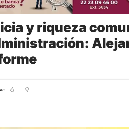
icia y riqueza comun
administración: Ale
nforme