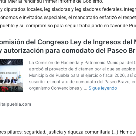
ta Mier al rendir su Primer Informe de Gobierno.
 diputados locales, legisladoras y legisladores federales, integr
nomos e invitados especiales, el mandatario enfatizó el respeto
 pueblo y su compromiso para seguir trabajando en favor de Pue
tres pilares: seguridad, justicia y riqueza comunitaria (…) Hemo