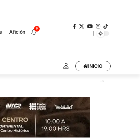
9
s
Afición
INICIO