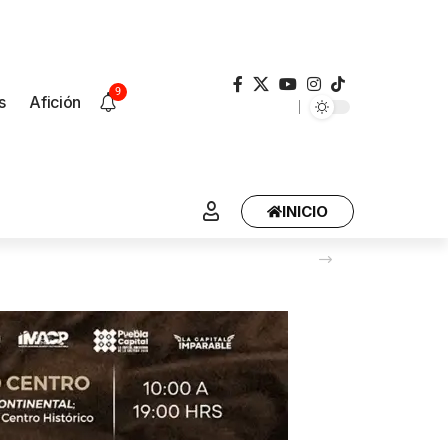
9
s
Afición
INICIO