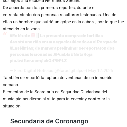
sus hijos a la escuela Hermanos Serdán.
De acuerdo con los primeros reportes, durante el
enfrentamiento dos personas resultaron lesionadas. Una de
ellas un hombre que sufrió un golpe en la cabeza, por lo que fue
atendido en la zona.
#Entérate
|| La presunta compra de tortillas
desató una riña en un negocio ubicado en el Parque de
#LasNinfas
; de manera preliminar se reportaron dos
personas lesionadas.
#Puebla
#NotaRoja
pic.twitter.com/iuk0rP9PLZ
— Faro Digital Noticias (@farodigitalpue)
May 12, 2026
También se reportó la ruptura de ventanas de un inmueble
cercano.
Elementos de la Secretaría de Seguridad Ciudadana del
municipio acudieron al sitio para intervenir y controlar la
situación.