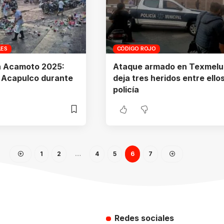
LES
CÓDIGO ROJO
n Acamoto 2025:
Ataque armado en Texmel
 Acapulco durante
deja tres heridos entre ello
policía
1
2
…
4
5
6
7
Redes sociales