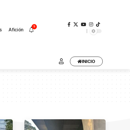
9
s
Afición
INICIO